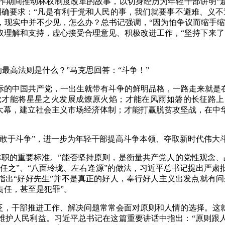
作期间推动林权制度改革的故事，以切身经历为年轻干部讲明“越
明确要求：“凡是有利于党和人民的事，我们就要事不避难、义不
，现实中并不少见，怎么办？总书记强调，“因为怕争议而缩手缩
取理解和支持，虚心接受合理意见、积极改进工作，“坚持下来了
的最高法则是什么？”马克思回答：“斗争！”
际的中国共产党，一出生就带有斗争的鲜明品格，一路走来就是
才能将星星之火发展成燎原火焰；才能在风雨如磐的长征路上
的大幕，建立社会主义市场经济体制；才能打赢脱贫攻坚战，在中
、敢于斗争”，进一步为年轻干部提高斗争本领、夺取新时代伟大
称职的重要标准。”能否坚持原则，是衡量共产党人的党性观念、
听之任之”、“八面玲珑、左右逢源”的做法，习近平总书记提出
指出“好好先生”并不是真正的好人，奉行好人主义出发点就有问
责任，甚至是犯罪”。
广泛，干部推进工作、解决问题常常会面对原则和人情的选择。这
维护人民利益。习近平总书记在这篇重要讲话中指出：“原则跟