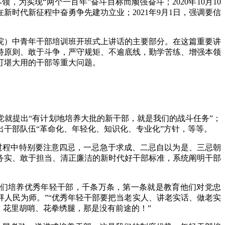
，为实现“两个一百年”奋斗目标而顽强奋斗；2020年10月10
新时代新征程中奋勇争先建功立业；2021年9月1日，强调要信
政学院）中青年干部培训班开班式上讲话的主要部分。在这篇重要讲
持原则、敢于斗争，严守规矩、不逾底线，勤学苦练、增强本领
可堪大用的干部等重大问题。
就提出“有计划地培养大批的新干部，就是我们的战斗任务”；
出干部队伍“革命化、年轻化、知识化、专业化”方针，等等。
长过程中特别要注意四忌，一忌急于求成、二忌自以为是、三忌朝
务实、敢于担当、清正廉洁的新时代好干部标准，系统阐明干部
我们培养优秀年轻干部，千条万条，第一条就是教育他们对党忠
拜人民为师。”“优秀年轻干部要把当老实人、讲老实话、做老实
、花里胡哨、花拳绣腿，那是没有前途的！”