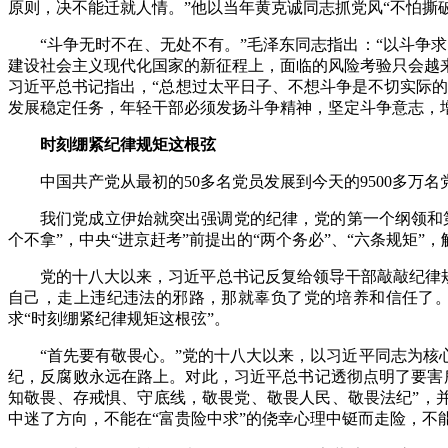
原则，决不能迁就人情。”他以当年黄克诚同志抓党风“不怕撕
“斗争无时不在、无处不有。”毛泽东同志指出：“以斗争
建设社会主义现代化国家的新征程上，面临的风险考验只会越
习近平总书记指出，“总想过太平日子、不想斗争是不切实际的
发展稳定任务，年轻干部必须发扬斗争精神，坚定斗争意志，
时刻绷紧纪律规矩这根弦
中国共产党从最初的50多名党员发展到今天的9500多
我们党成立伊始就突出强调党的纪律，党的第一个纲领和
个不拿”，中央“进京赶考”前提出的“两个务必”、“六条规矩
党的十八大以来，习近平总书记反复给领导干部敲敲纪律规
自己，走上违纪违法的邪路，那就辜负了党的培养和信任了。
求“时刻绷紧纪律规矩这根弦”。
“首先要有敬畏心。”党的十八大以来，以习近平同志为
纪，反腐败永远在路上。对此，习近平总书记透彻点明了要害
知敬畏、存戒惧、守底线，敬畏党、敬畏人民、敬畏法纪”，并
中迷了方向，不能在“富贵险中求”的侥幸心理中铤而走险，不