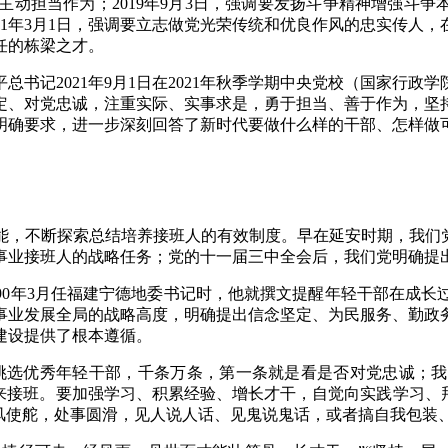
担当作为；2019年9月3日，强调要发扬斗争精神增强斗争本领
1年3月1日，强调要立志做党光荣传统和优良作风的忠实传人，在
任的栋梁之才。
书记2021年9月1日在2021年秋季学期中央党校（国家行
定、对党忠诚，注重实际、实事求是，勇于担当、善于作为，坚
明确要求，进一步深刻回答了新时代要做什么样的干部、怎样做
能，不断探索总结培养接班人的有效制度。早在延安时期，我们党
命事业接班人的战略任务；党的十一届三中全会后，我们党明确提
90年3月任福建宁德地委书记时，他就撰文提醒年轻干部在成
事业发展全局的战略高度，明确提出信念坚定、为民服务、勤政
建设提供了根本遵循。
挑选优秀年轻干部，千条万条，第一条就是看是否对党忠诚；
来接班。要加强学习、积累经验、增长才干，自觉向实践学习、
风使舵，处事圆滑，见人说人话、见鬼说鬼话，或者搞自我包装