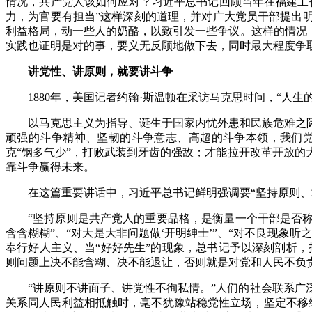
情况，共产党人该如何应对？习近平总书记回顾当年在福建工
力，为官要有担当”这样深刻的道理，并对广大党员干部提出
利益格局，动一些人的奶酪，以致引发一些争议。这样的情况
实践也证明是对的事，要义无反顾地做下去，同时最大程度争
讲党性、讲原则，就要讲斗争
1880年，美国记者约翰·斯温顿在采访马克思时问，“人生
以马克思主义为指导、诞生于国家内忧外患和民族危难之
顽强的斗争精神、坚韧的斗争意志、高超的斗争本领，我们党
克“钢多气少”，打败武装到牙齿的强敌；才能拉开改革开放
靠斗争赢得未来。
在这篇重要讲话中，习近平总书记鲜明强调要“坚持原则
“坚持原则是共产党人的重要品格，是衡量一个干部是否
含含糊糊”、“对大是大非问题做‘开明绅士’”、“对不良现象
奉行好人主义、当“好好先生”的现象，总书记予以深刻剖析，
则问题上决不能含糊、决不能退让，否则就是对党和人民不负
“讲原则不讲面子、讲党性不徇私情。”人们的社会联系
关系同人民利益相抵触时，毫不犹豫站稳党性立场，坚定不移