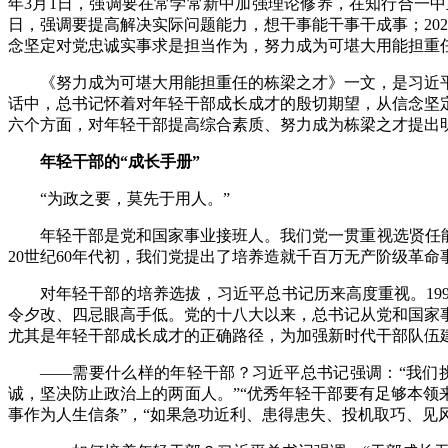
年3月1日，强调要在常学常新中加强理论修养，在知行合一中主动
日，强调要提高解决实际问题能力，想干事能干事干成事；202
念坚定对党忠诚实事求是担当作为，努力成为可堪大用能担重
《努力成为可堪大用能担重任的栋梁之才》一文，是习近平总
话中，总书记怀着对年轻干部成长成才的殷切期望，从信念坚
六个方面，对年轻干部提高综合素质、努力成为栋梁之才提出
年轻干部的“成长手册”
“为政之要，莫先于用人。”
年轻干部是党和国家事业接班人。我们党一贯重视选贤任
20世纪60年代初，我们党提出了培养造就千百万无产阶级革
对年轻干部的培养选拔，习近平总书记历来高度重视。19
令夕改、四忌眼高手低。党的十八大以来，总书记从党和国家
尤其是年轻干部成长成才的正确路径，为加强新时代干部队伍
——需要什么样的年轻干部？习近平总书记强调：“我们
诚，坚决防止政治上的两面人。”“优秀年轻干部要有足够本领
事作为人生信条”，“如果急功近利、患得患失、投机取巧、见