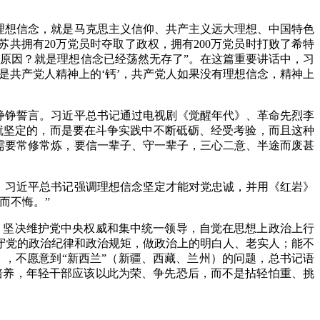
理想信念，就是马克思主义信仰、共产主义远大理想、中国特色
共拥有20万党员时夺取了政权，拥有200万党员时打败了希特
么原因？就是理想信念已经荡然无存了”。在这篇重要讲话中，习
是共产党人精神上的‘钙’，共产党人如果没有理想信念，精神上
铮铮誓言。习近平总书记通过电视剧《觉醒年代》、革命先烈李
就坚定的，而是要在斗争实践中不断砥砺、经受考验，而且这种
需要常修常炼，要信一辈子、守一辈子，三心二意、半途而废甚
。习近平总书记强调理想信念坚定才能对党忠诚，并用《红岩》
而不悔。”
，坚决维护党中央权威和集中统一领导，自觉在思想上政治上行
守党的政治纪律和政治规矩，做政治上的明白人、老实人；能不
），不愿意到“新西兰”（新疆、西藏、兰州）的问题，总书记语
培养，年轻干部应该以此为荣、争先恐后，而不是拈轻怕重、挑