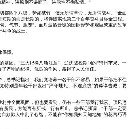
的精神，讲原则不讲面子、讲党性不徇私情。”
一切都四平八稳，势如破竹，便无所谓革命，无所谓战斗。”全面
是短期的而是长期的，将伴随实现第二个百年奋斗目标全过程。
风骨、气节、胆魄”。面对波谲云诡的国际形势和艰巨繁重的改革
于斗争的战士。
律保障。
基因。“三大纪律八项注意”，辽沈战役期间的“锦州苹果、一
诠释了严明的纪律、优良的作风，赢得了人民信任。
话中，总书记指出，我们党培养一名干部不容易，如果干部把不住
党特别是年轻干部发出“严守规矩、不逾底线”的谆谆告诫，要
胜利并全面巩固，但也要看到，仍有一些干部我行我素、顶风违
有所畏，方能言有所戒、行有所止。总书记强调，“干部一定要
的自欺欺人中乱了心智，不能在“你知我知天知地知”的花言巧语