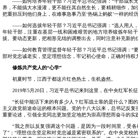
——如何培养年轻干部？习近平总书记强调：“干部成长
养，不能搞大水漫灌，更不能任其自然生长，要精耕细作，加
把重担压到他们身上，在难事急事乃至‘热锅上蚂蚁’一样的经
——如何选拔年轻干部？习近平总书记强调：“选人用人
年轻干部，注重在基层一线和困难艰苦的地方培养锻炼年轻干
拔。要动态更新，把相形见绌的调整出去，同时注意补充新的
——如何教育管理监督年轻干部？习近平总书记强调：“
部对党忠诚老实，坚定理想信念，牢记初心使命，正确对待权力
修炼共产党人的“心学”
初夏时节，江西于都这片红色热土，生机盎然。
2019年5月20日，习近平总书记来到这里，在中央红军
“长征中能活下来的有多少人？红军战士靠的是什么？图的
主义政党前途命运的根本问题。党的十八大以来，总书记反复
重要论述，引领全党同志更加坚定地把为崇高理想而奋斗的实
“我之所以反复强调这个问题，是因为一段时间里，受
了”；“理想信念坚定和对党忠诚是紧密联系的”。在中央党校