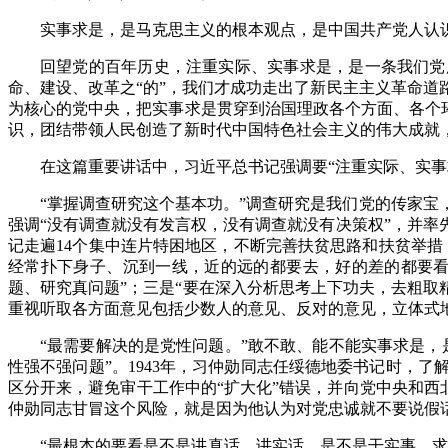
实事求是，是马克思主义的根本观点，是中国共产党人认
回望党的百年历史，注重实际、实事求是，是一条我们党
命、建设、改革之“的”，我们才成功走出了新民主主义革命
为核心的党中央，把实事求是贯穿到治国理政各个方面、各个环
识，团结带领人民创造了新时代中国特色社会主义的伟大成就
在这篇重要讲话中，习近平总书记强调要“注重实际、实
“掌握调查研究这个基本功。”调查研究是我们党的传家
强调“没有调查就没有发言权，没有调查就没有决策权”，并
记走遍14个集中连片特困地区，不断完善扶贫思路和扶贫举
经常扑下身子、沉到一线，近的远的都要去，好的差的都要看，
题、研究真问题”；三是“要在深入分析思考上下功夫，去粗取
重视听取各方面意见包括少数人的意见、反对的意见，立体式
“最需要解决的是党性问题。”敢不敢、能不能实事求是
性强不强问题”。1943年，习仲勋同志任绥德地委书记时，
区分开来，避免审干工作中的“扩大化”错误，并向党中央和西
仲勋同志甘冒这个风险，就是因为他认为对党忠诚就不要说假话
“最根本的要看是不是讲真话、讲实话，是不是干实事、求