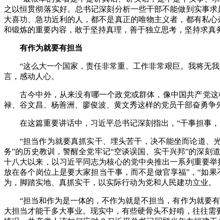
之以恒贯彻落实好。总书记深刻分析一些干部不能做到实事求
大喜功、急功近利的人，都不是真正的唯物主义者，都有私心
和锻炼的重要内容，敢于坚持真理，善于独立思考，坚持求真务
有作为就要有担当
“这么大一个国家，责任非常重、工作非常艰巨。我将无我，
言，感动人心。
古今中外，从来没有哪一个政党或群体，像中国共产党这
禄、谷文昌、杨善洲、廖俊波、黄文秀这样的党员干部奋勇争
在这篇重要讲话中，习近平总书记深刻指出，“干事担事，
“担当作为就要真抓实干、埋头苦干，决不能坐而论道、光
务”的历史教训，警醒全党牢记“空谈误国、实干兴邦”的深
十八大以来，以习近平同志为核心的党中央推出一系列重要举
放在各个岗位上是要大家担当干事，而不是做官享福”，“如
为，脚踏实地、真抓实干，以实际行动为党和人民建功立业。
“担当和作为是一体的，不作为就是不担当，有作为就要
大担当才能干多大事业。现实中，有些硬骨头不好啃，往往需