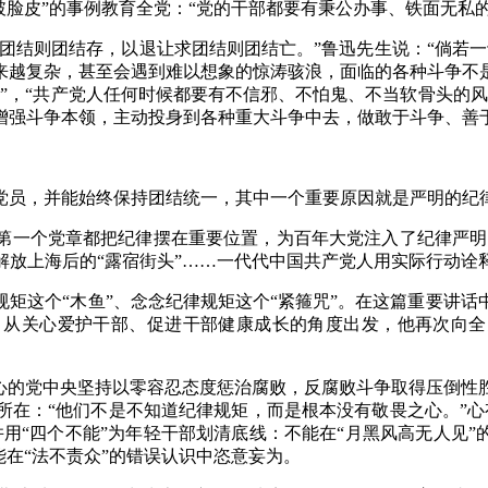
破脸皮”的事例教育全党：“党的干部都要有秉公办事、铁面无私
求团结则团结存，以退让求团结则团结亡。”鲁迅先生说：“倘若
来越复杂，甚至会遇到难以想象的惊涛骇浪，面临的各种斗争不
”，“共产党人任何时候都要有不信邪、不怕鬼、不当软骨头的
增强斗争本领，主动投身到各种重大斗争中去，做敢于斗争、善
万名党员，并能始终保持团结统一，其中一个重要原因就是严明的纪
第一个党章都把纪律摆在重要位置，为百年大党注入了纪律严明的
”，解放上海后的“露宿街头”……一代代中国共产党人用实际行动
矩这个“木鱼”、念念纪律规矩这个“紧箍咒”。在这篇重要讲
从关心爱护干部、促进干部健康成长的角度出发，他再次向全
核心的党中央坚持以零容忍态度惩治腐败，反腐败斗争取得压倒性
所在：“他们不是不知道纪律规矩，而是根本没有敬畏之心。”心
用“四个不能”为年轻干部划清底线：不能在“月黑风高无人见”
能在“法不责众”的错误认识中恣意妄为。