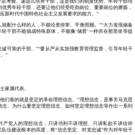
一层考验、递进式培养干部，这是我们的制度优势。年轻干部培
的优秀年轻干部，还要让他们经受吃劲岗位、重要岗位的磨炼，
适应新时代中国特色社会主义发展要求的能力。”
就配什么样的人，不能论资排辈、平衡照顾。”“大力发现储备
轻干部不能搞成特殊群体，不能像‘储君’一样供在那里坐等提
诚可靠的干部。”“要从严从实加强教育管理监督，引导年轻干
。”
烈士家属代表。
“他们靠的就是坚定的革命理想信念。”理想信念，是事关马克思
信念、为什么要坚定理想信念、如何坚定理想信念等作出一系列
共产党人的理想信念，只讲功利不讲理想、只讲私欲不讲信仰
关队伍建设根本的高度，将“信念坚定、对党忠诚”作为对年轻干