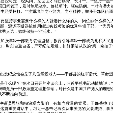
无捷径可走，经风雨、见世面才能壮筋骨、长才干。”“坚持一层
强田间管理，及时施肥浇水、修枝剪叶、驱虫防病。”“对有潜力
历中经受摔打。”“注重培养专业能力、专业精神，增强干部队伍
，要坚持事业需要什么样的人就选什么样的人，岗位缺什么样的人
部，源源不断选拔使用经过实践考验的优秀年轻干部。”“优秀年
优秀人选，始终保持一池活水。”
要加强年轻干部教育管理监督，教育引导年轻干部成为党和人民忠
，时刻自重自省，严守纪法规矩，扣好廉洁从政的‘第一粒扣子’
长征出发纪念馆会见了几位耄耋老人——于都县的红军后代、革命
是什么呢？”在次日召开的座谈会上，习近平总书记动情地说：
强调党员干部必须坚定理想信念，对什么是中国共产党人的理想
践不断推向前进。
各种错误思想和糊涂观念影响，有相当数量的党员、干部丢掉了
的这篇重要讲话中，习近平总书记再次从事关党的兴衰成败、事