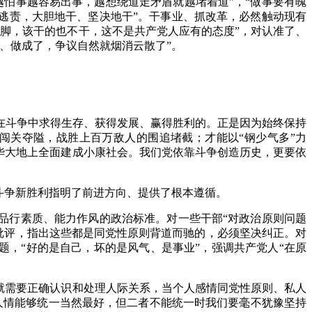
怕事越容易出事，越想绕道走矛盾就越堵着道”，“做事要有魄
逃责，大胆地干、坚决地干”。干事业、抓改革，必然触动现有
脚，该干的也不干，这不是共产党人应有的态度”，对认准了、
、做成了，争议自然就烟消云散了”。
在斗争中求得生存、获得发展、赢得胜利的。正是因为始终保持
闯关夺隘，战胜上百万敌人的围追堵截；才能以“钢少气多”力
华大地上全面建成小康社会。我们党依靠斗争创造历史，更要依
斗争新胜利指明了前进方向、提供了根本遵循。
品行素质、能力作风的政治标准。对一些干部“对政治原则问题
严肃批评，指出这些都是同党性原则背道而驰的，必须坚决纠正。对
题，“好的是自己，坏的是风气、是事业”，强调共产党人“在原
就需要正确认识和处理人际关系，当个人感情同党性原则、私人
人情能够统一当然最好，但二者不能统一时我们要毫不犹豫坚持