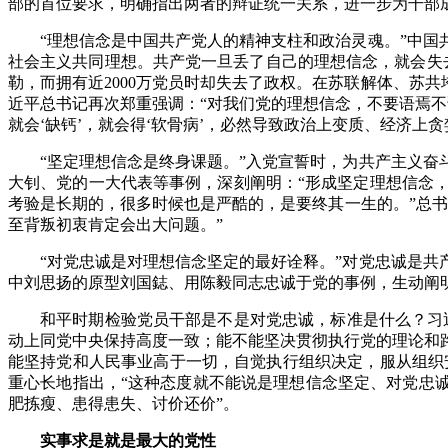
部的首位要求，明确指出两者的辩证统一关系，进一步为干部
“理想信念是中国共产党人的精神支柱和政治灵魂。”中
社会主义共同理想。共产党一旦丢了自己的理想信念，就会失去
勒，而拥有近2000万党员时却失去了政权。在苏联解体、苏
近平总书记再次郑重强调：“对我们党的理想信念，不要语焉不
就会‘缺钙’，就会得‘软骨病’，必然导致政治上变质、经济上
“坚定理想信念是终身课题。”入党宣誓时，为共产主义
大钊、党的一大代表等事例，深刻阐明：“形成坚定理想信念
考验是长期的，很多时候也是严酷的，是要终其一生的。”总
至背叛初衷肯定会出大问题。”
“对党忠诚是对理想信念坚定的最好诠释。”对党忠诚是
中刘思扬的原型刘国鋕、用陈毅同志忠诚于党的事例，生动阐明
和平时期检验党员干部是不是对党忠诚，标准是什么？习
动上同党中央保持高度一致；能不能坚决贯彻执行党的理论和
能坚持党和人民事业高于一切，自觉执行组织决定，服从组织安
重心长地指出，“这种态度就不能说是理想信念坚定、对党忠
肥拣瘦、患得患失、讨价还价”。
实事求是就是最大的党性