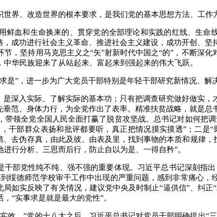
识世界、改造世界的根本要求，是我们党的基本思想方法、工作
用鲜血和生命换来的、贯穿党的全部理论和实践的红线、生命线
道路，成功进行社会主义革命、推进社会主义建设，成功开创、坚
节，坚持用马克思主义之“矢”射新时代中国之“的”，不断深
，中华民族迎来了从站起来、富起来到强起来的伟大飞跃。
事求是”，进一步为广大党员干部特别是年轻干部研究新情况、解
宝，是深入实际、了解实际的基本功；只有把调查研究做好做实，
率先垂范、身体力行，为全党作出了表率。精准扶贫战略，就是总
措，带领全党全国人民全面打赢了脱贫攻坚战。总书记对如何把调
干部群众表扬和批评都要听，真正把情况摸实摸透”；二是“既
精、去伪存真，由此及彼、由表及里，找到事物的本质和规律，
地进行分析、三思而后行，防止自以为是、一得自矜”。
，是干部党性纯不纯、强不强的重要体现。习近平总书记深刻指出
了解到绥德师范学校审干工作中出现的严重问题，感到非常痛心
北局如实反映了有关情况，建议党中央及时制止“逼供信”、纠正
，“实事求是就是最大的党性”。
实效。”党的十八大之后，习近平总书记对党员干部明确提出“