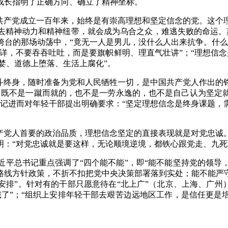
成长指明了正确方向、确立了精神坐标。
国共产党成立一百年来，始终是有崇高理想和坚定信念的党。这个
精神动力和精神纽带，就会成为乌合之众，难逃失败的命运。苏
共垮台的那场动荡中，“竟无一人是男儿，没什么人出来抗争。什
详，不要吞吞吐吐，而是要旗帜鲜明、理直气壮讲”；“理想信念
贪婪、道德上堕落、生活上腐化”。
奋斗终身，随时准备为党和人民牺牲一切，是中国共产党人作出的
，既不是一蹴而就的，也不是一劳永逸的，也不是自己认为坚定
书记进而对年轻干部提出明确要求：“坚定理想信念是终身课题，
共产党人首要的政治品质，理想信念坚定的直接表现就是对党忠诚
：“对党忠诚就是要这样，无论顺境逆境，都铁心跟党走、九死
近平总书记重点强调了“四个能不能”，即“能不能坚持党的领导
路线方针政策，不折不扣把党中央决策部署落到实处；能不能严
排”。针对有的干部只愿意待在“北上广”（北京、上海、广州
诚了”；“组织上安排年轻干部去艰苦边远地区工作，是信任更是