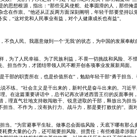
是的思想根源，指出：“那些见风使舵、处事圆滑的人，那些掩
杂念在作祟。”他还从正反两方面深刻阐明，年轻干部要坚持以
实，“这对党和人民事业有益，对个人健康成长也有益”。
不负人民。我愿意做到一个‘无我’的状态，为中国的发展奉献自己
样，为了人民幸福、为了民族利益，不畏一切挑战和风险、不
先、担当作为，才团结带领人民不断开创各项事业发展新局面。
是干部的职责所在，也是价值所在”，勉励年轻干部“勇于担当
说不练。”社会主义是干出来的，新时代是奋斗出来的。习近平
刻道理。在这篇重要讲话中，总书记再次讲述西晋王衍的反面事例
措，理直气壮地支持敢闯敢干、锐意进取的干部，释放出为担当
果不担当、不作为，没有执行力、战斗力，那是要打败仗的”。面
有担当。”为官避事平生耻。做事总会面临风险，天底下哪有那么
要耗费大量的心力，还可能要担风险、担责任；有些难题牵涉面