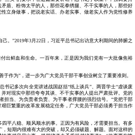
盖矛盾、粉饰太平的人，那些花拳绣腿、不干实事的人，那些好
党性立身做事，把说老实话、办老实事、做老实人作为党性修养
。”2019年3月22日，习近平总书记出访意大利期间的肺腑之
惜付出鲜血和生命。一百年来，正是因为我们党有一大批像焦裕
、善于作为”，进一步为广大党员干部干事创业树立了重要准则。
总书记多次向全党讲述战国赵括“纸上谈兵”、两晋学士“虚谈废
，并对现实中那些夸夸其谈、不干实事的人提出严肃批评。党的
者担当、为负责者负责、为干事者撑腰的强烈信号。“党把干部
对艰巨繁重的改革发展稳定任务，广大党员干部必须勇于担当作
多四平八稳、顺风顺水的事。正因为有风险，才需要担当。有多
广，短期内很难有大的突破，却又必须破题、解题。面对这样的