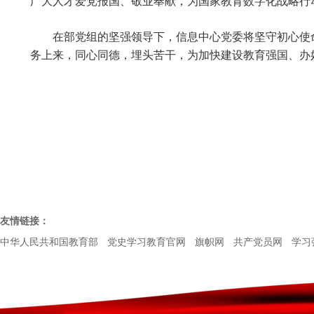
广大人才爱党报国、敬业奉献，为国家教育数字化战略行
在部党组的坚强领导下，信息中心党委将坚守初心使
务上来，同心同德，埋头苦干，为加快建设教育强国、办
友情链接：
中华人民共和国教育部
党史学习教育官网
旗帜网
共产党员网
学习