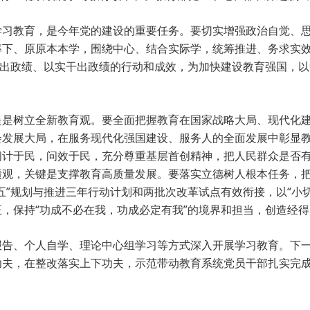
学习教育，是今年党的建设的重要任务。要切实增强政治自觉、
下、原原本本学，围绕中心、结合实际学，统筹推进、务求实效
民出政绩、以实干出政绩的行动和成效，为加快建设教育强国，
提是树立全新教育观。要全面把握教育在国家战略大局、现代化
会发展大局，在服务现代化强国建设、服务人的全面发展中彰显
计于民，问效于民，充分尊重基层首创精神，把人民群众是否有
绩观，关键是支撑教育高质量发展。要落实立德树人根本任务，
五”规划与推进三年行动计划和两批次改革试点有效衔接，以“小
，保持“功成不必在我，功成必定有我”的境界和担当，创造经
报告、个人自学、理论中心组学习等方式深入开展学习教育。下
功夫，在整改落实上下功夫，示范带动教育系统党员干部扎实完