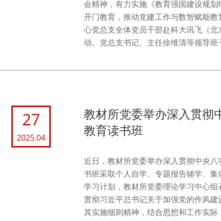
会精神，有力实施《教育强国建设规划纲要
开门教育，推动党建工作与数智赋能教
心党总支全体党员干部赴科大讯飞（北
动。党总支书记、主任徐维清等领导班
教材所党委举办深入贯彻
27
教育读书班
2025.04
近日，教材所党委举办深入贯彻中央八
书班采取个人自学、专题报告辅学、集
学习计划，教材所党委理论学习中心组
贯彻习近平总书记关于加强党的作风建
其实施细则精神，结合思想和工作实际