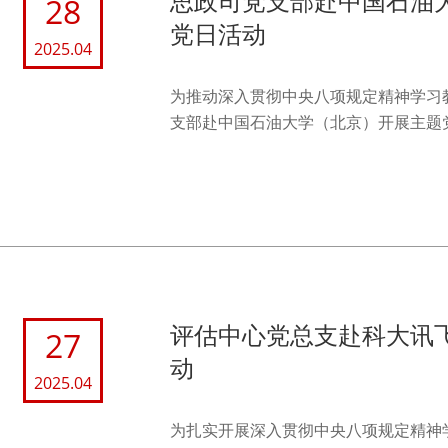
思政司党支部赴中国石油
28
党日活动
2025.04
为推动深入贯彻中央八项规定精神学习
支部赴中国石油大学（北京）开展主题
评估中心党总支赴科大讯
27
动
2025.04
为扎实开展深入贯彻中央八项规定精神