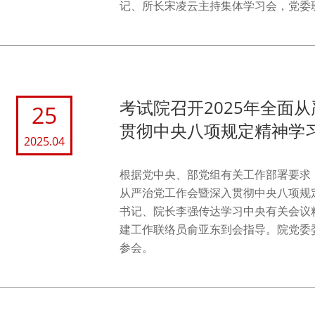
记、所长宋凌云主持集体学习会，党委
考试院召开2025年全面
25
贯彻中央八项规定精神学
2025.04
根据党中央、部党组有关工作部署要求，
从严治党工作会暨深入贯彻中央八项规
书记、院长李强传达学习中央有关会议
建工作联络员俞亚东到会指导。院党委
参会。