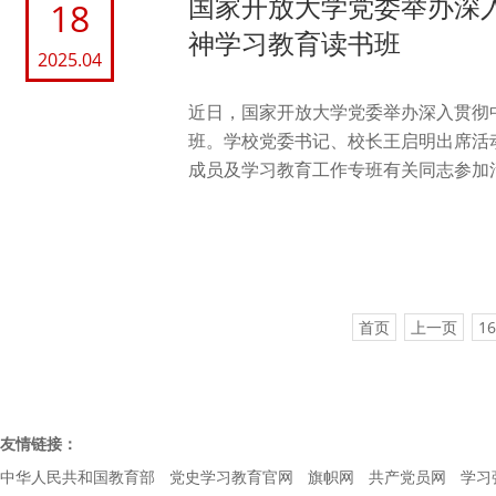
国家开放大学党委举办深
18
神学习教育读书班
2025.04
近日，国家开放大学党委举办深入贯彻
班。学校党委书记、校长王启明出席活
成员及学习教育工作专班有关同志参加
首页
上一页
16
友情链接：
中华人民共和国教育部
党史学习教育官网
旗帜网
共产党员网
学习