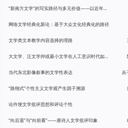
“新南方文学”的写实路径与多元价值——以近年来广东非虚构文学创作为例
网络文学经典化新论：基于大众文化经典化的路径
文学类文本教学内容选择的理路
大文学、泛文学抑或最小文学在人工意识时代如何可能——从文学性1.0到文学性4.0
当代东北影像叙事的文学性表达
丛
“路翎式”个性主义文学观产生因子溯源
论仵埂文学批评思想和评论个性
“向后退”与“向前看”——唐诗人文学批评印象