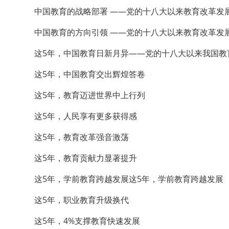
中国教育的战略部署 ——党的十八大以来教育改革发
中国教育的方向引领 ——党的十八大以来教育改革发
这5年，中国教育日新月异——党的十八大以来我国教
这5年，中国教育交出辉煌答卷
这5年，教育迈进世界中上行列
这5年，人民享有更多获得感
这5年，教育改革强音激荡
这5年，教育贡献力显著提升
这5年，学前教育跨越发展这5年，学前教育跨越发展
这5年，职业教育升级换代
这5年，4%支撑教育快速发展