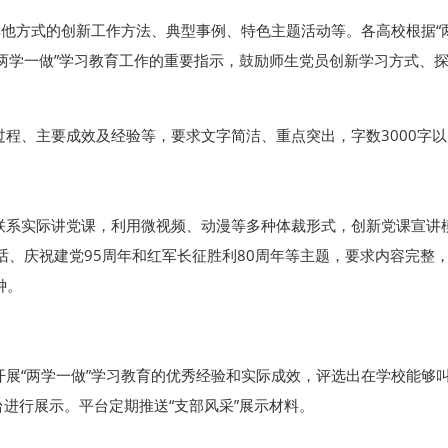
他方式的创新工作方法、典型事例、特色主题活动等。各高校根据“
两学一做”学习教育工作的重要指示，鼓励师生党员创新学习方式、
、主要成效及经验等，要求文字简洁、重点突出，字数3000字以
实际讲党课，利用微视频、动漫等多种体裁形式，创新党课宣讲模
要讲话、庆祝建党95周年和红军长征胜利80周年等主题，要求内容完
钟。
“两学一做”学习教育的优秀经验和实际成效，评选出在学校能够叫
进行展示。平台定期推送“支部风采”展示材料。