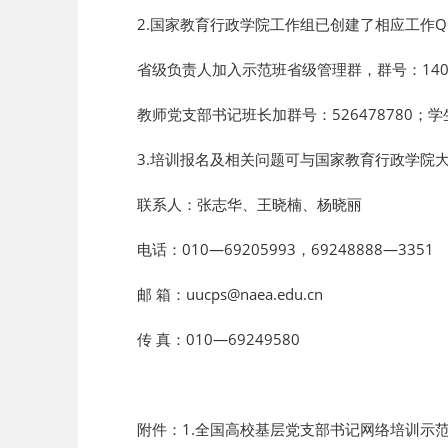
2.国家教育行政学院工作组已创建了相应工作
省级负责人加入示范班省级管理群，群号：1408
教师党支部书记班长加群号：526478780；
3.培训报名及相关问题可与国家教育行政学院
联系人：张志华、王晓楠、杨晓丽
电话：010—69205993，69248888—3351
邮 箱：uucps@naea.edu.cn
传 真：010—69249580
附件：1.全国高校基层党支部书记网络培训示