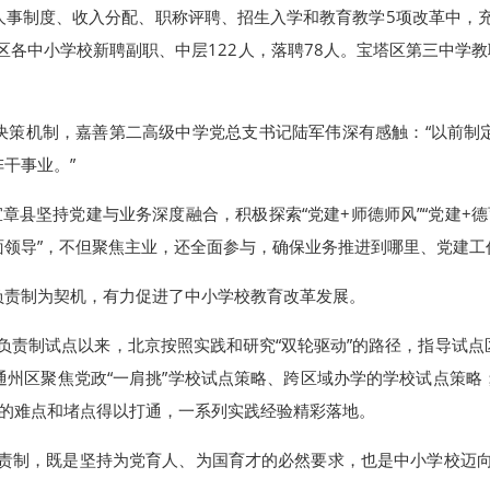
人事制度、收入分配、职称评聘、招生入学和教育教学5项改革中，充
区各中小学校新聘副职、中层122人，落聘78人。宝塔区第三中学教
决策机制，嘉善第二高级中学党总支书记陆军伟深有感触：“以前制
干事业。”
章县坚持党建与业务深度融合，积极探索“党建+师德师风”“党建+德
全面领导”，不但聚焦主业，还全面参与，确保业务推进到哪里、党建
负责制为契机，有力促进了中小学校教育改革发展。
长负责制试点以来，北京按照实践和研究“双轮驱动”的路径，指导试
通州区聚焦党政“一肩挑”学校试点策略、跨区域办学的学校试点策略
行的难点和堵点得以打通，一系列实践经验精彩落地。
负责制，既是坚持为党育人、为国育才的必然要求，也是中小学校迈向