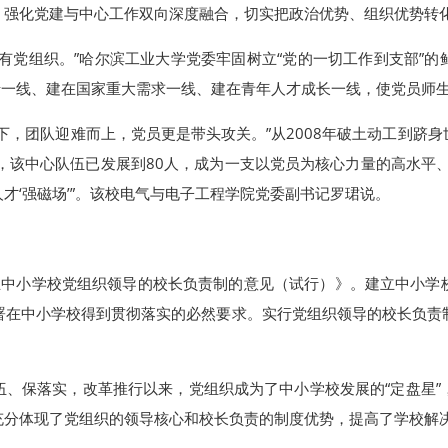
，强化党建与中心工作双向深度融合，切实把政治优势、组织优势转
有党组织。”哈尔滨工业大学党委牢固树立“党的一切工作到支部”
沿一线、建在国家重大需求一线、建在青年人才成长一线，使党员师
下，团队迎难而上，党员更是带头攻关。”从2008年破土动工到跻
，该中心队伍已发展到80人，成为一支以党员为核心力量的高水平
才‘强磁场’”。该校电气与电子工程学院党委副书记罗珺说。
立中小学校党组织领导的校长负责制的意见（试行）》。建立中小学
署在中小学校得到贯彻落实的必然要求。实行党组织领导的校长负责
伍、保落实，改革推行以来，党组织成为了中小学校发展的“定盘星”
充分体现了党组织的领导核心和校长负责的制度优势，提高了学校解