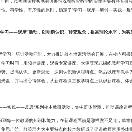
时时间，按照新课程实施的进展情况和教育教学的实际需要有序安排
性、科学性、有序性的原则，确定了“学习—观摩—研讨—实践—反
“学习——观摩”活动，以明确认识、转变观念，提高理论水平，为实
程学习、培训活动同时，大力推进校本培训活动的开展，在校内积极
务学习时间，用领导讲座，观看专家讲座、录像等形式组织教师学习
形势、提高认识、更新观念，深刻认识新课程特点。然后以课堂教学
例光盘，并写出心得体会，从新课程课堂教学特点上认识新课程、体
——实践——反思”系列校本教研活动，集中群体智慧，推动课改进
识到每一位教师的知识和能力，在新课程面前是那样微不足道，单靠
、集思广益、群策群力为主要特点的校本教研成了促进教师素质整体