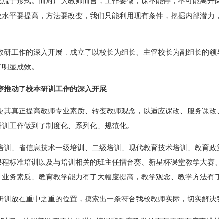
或流于形式。而对广大教师而言，工作要做，课不能停，不可能离开
业水平要提高，方法要改变，我们只能利用现有条件，挖掘内部潜力
教研工作的深入开展，成立了以校长为组长、主管校长为副组长的领
了明显成效。
序推动了校本研训工作的深入开展
使其真正提高教师专业素质、转变教师观念，以适应课改、服务课改
研训工作做到了制度化、系列化、规范化。
培训、省信息技术一级培训、二级培训、现代教育技术培训、教育政
程标准培训以及与培训相关的班主任擂台赛、新星杯课堂教学大赛、“
、业务素质、教育教学能力有了大幅度提高，教学观念、教学方法有
研训放在重中之重的位置，摸索出一条符合我校教师实际，切实解决