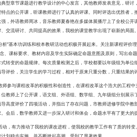
的典型章节课题进行教学设计的中心发言，其他教师发表意见，研讨
程特点的公开课，听课教师进行了认真的评课。同时评选出优胜者，
狄强，外语教师周冰，音乐教师夏春艳在多媒体展播厅上了全校公开
摩、交流研讨、共同提高的效果，我校的课堂教学出现了崭新的局面
量分析”基本功训练和校本教研活动也积极开展起来。关注新课程评价
理念、课标要求、教材内容及学生实际确定命题意图及原则，写出命
方式转变的命题规律。每次质量检测之后，学校都要以年级组为单位
指导评价，关注学生的学习过程，相对于原来只重分数，只重结果的
教师参与课程改革的积极性和创造性，在课程改革这个浩大的工程中
４位教师上了公开课，语文组、外语组、数学组、九年级组分别展示
领导高度评价了四项活动，并指出了存在问题，市教师进修学院中教
求。会后，数学教师又进一步深入研讨和体会，命题水平有了更大的
活动，有力推动了我校的课改进程，使我校的教学工作有了质的转变
按计划稳步实施，并不断掀起高潮，受到了显著效果。