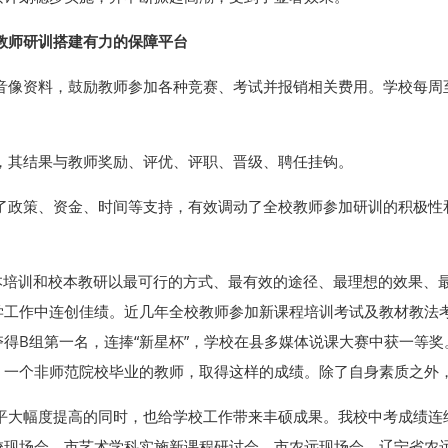
教师研训搭建有力的保障平台
音像资料，鼓励教师参加各种竞赛、考试并报销相关费用。学校每周
，其结果与教师奖励、评优、评职、晋级、聘任挂钩。
了政策、资金、时间等支持，有效调动了全校教师参加研训的积极性
校本培训和校本教研以最可行的方式、最有效的途径、最理想的效果、
学工作中连创佳绩。近几年全校教师参加新课程培训考试及教材教法考
续夺得B组第一名，连捧“新星杯”，学校在县多媒体说课大赛中获一等
。一个非师范院校毕业的教师，取得这样的成绩。除了自身素质之外
平大幅度提高的同时，也给学校工作带来丰硕成果。我校中考成绩连
校现场会、市艺术学科实施新课程研讨会、市农远现场会、辽宁省农