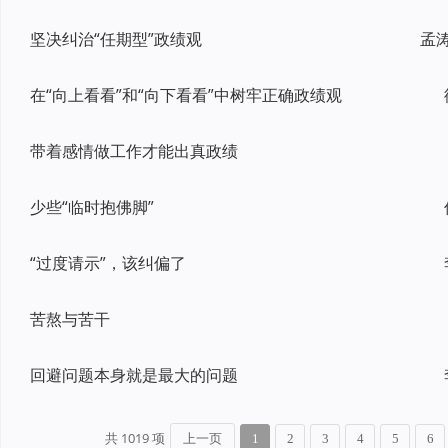
坚决纠治“任期型”政绩观
孟
在“向上看看”和“向下看看”中树牢正确政绩观
带着感情做工作才能出真政绩
少些“临时抱佛脚”
“过度请示”，该纠偏了
苦熬与苦干
回避问题本身就是最大的问题
共 1019 项
上一页
1
2
3
4
5
6