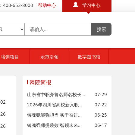
400-653-8000
帮助中心
学习中心
培训项目
示范引领
数字图书馆
网院简报
山东省中职齐鲁名师名校长建设工程
07-29
-02
2026年四川省高校新入职教师职业技
07-22
-26
铸魂赋能强担当 实干奋进启新程—
06-25
铸魂强师提质效 智领未来赋新能—
06-17
-26