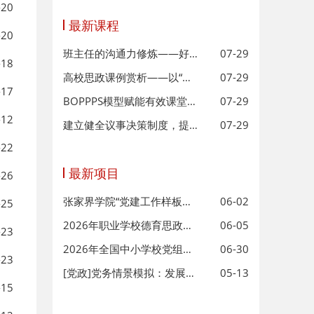
-20
最新课程
-20
班主任的沟通力修炼——好的沟通让
07-29
-18
高校思政课例赏析——以“大国关系
07-29
-17
BOPPPS模型赋能有效课堂教学设计与
07-29
-12
建立健全议事决策制度，提升党组织领
07-29
-22
最新项目
-26
张家界学院“党建工作样板支部”指
06-02
-25
2026年职业学校德育思政和安全管理
06-05
-23
2026年全国中小学校党组织书记网络
06-30
-23
[党政]党务情景模拟：发展党员工作流
05-13
-15